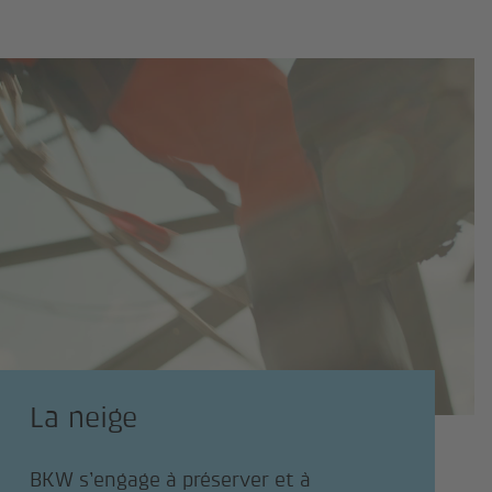
La neige
BKW s’engage à préserver et à