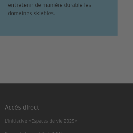
entretenir de manière durable les
domaines skiables.
Accès direct
Footer
L'initiative «Espaces de vie 2025»