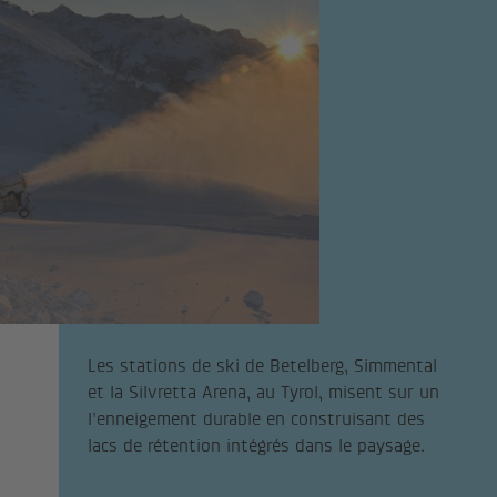
Les stations de ski de Betelberg, Simmental
et la Silvretta Arena, au Tyrol, misent sur un
l’enneigement durable en construisant des
lacs de rétention intégrés dans le paysage.