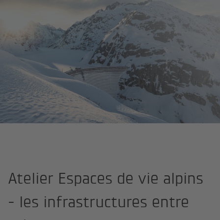
Espaces de vie
Espaces de vie agréables
Événement
Atelier
Atelier Espaces de vie alpins
- les infrastructures entre